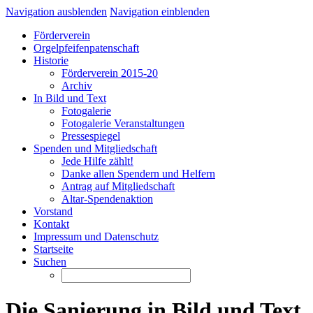
Navigation ausblenden
Navigation einblenden
Förderverein
Orgelpfeifenpatenschaft
Historie
Förderverein 2015-20
Archiv
In Bild und Text
Fotogalerie
Fotogalerie Veranstaltungen
Pressespiegel
Spenden und Mitgliedschaft
Jede Hilfe zählt!
Danke allen Spendern und Helfern
Antrag auf Mitgliedschaft
Altar-Spendenaktion
Vorstand
Kontakt
Impressum und Datenschutz
Startseite
Suchen
Die Sanierung in Bild und Text