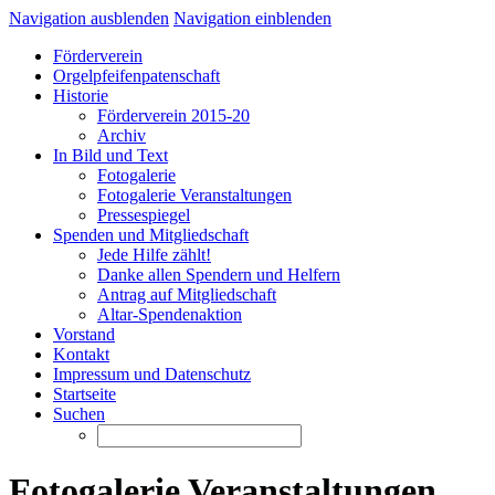
Navigation ausblenden
Navigation einblenden
Förderverein
Orgelpfeifenpatenschaft
Historie
Förderverein 2015-20
Archiv
In Bild und Text
Fotogalerie
Fotogalerie Veranstaltungen
Pressespiegel
Spenden und Mitgliedschaft
Jede Hilfe zählt!
Danke allen Spendern und Helfern
Antrag auf Mitgliedschaft
Altar-Spendenaktion
Vorstand
Kontakt
Impressum und Datenschutz
Startseite
Suchen
Fotogalerie Veranstaltungen