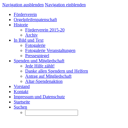
Navigation ausblenden
Navigation einblenden
Förderverein
Orgelpfeifenpatenschaft
Historie
Förderverein 2015-20
Archiv
In Bild und Text
Fotogalerie
Fotogalerie Veranstaltungen
Pressespiegel
Spenden und Mitgliedschaft
Jede Hilfe zählt!
Danke allen Spendern und Helfern
Antrag auf Mitgliedschaft
Altar-Spendenaktion
Vorstand
Kontakt
Impressum und Datenschutz
Startseite
Suchen